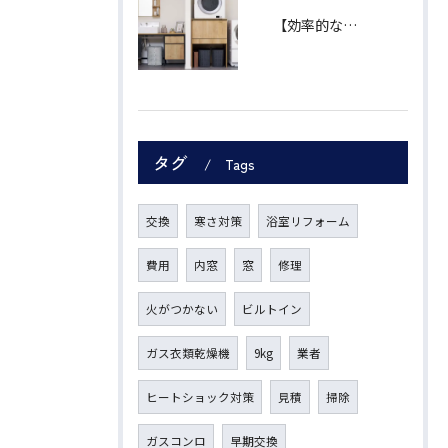
【効率的な家事導線】"ランドリープラス"で、あなたの暮らしをもっと自由に。
タグ
Tags
交換
寒さ対策
浴室リフォーム
費用
内窓
窓
修理
火がつかない
ビルトイン
ガス衣類乾燥機
9kg
業者
ヒートショック対策
見積
掃除
ガスコンロ
早期交換