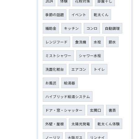
2024
体験
花粉対策
部屋干し
季節の話題
イベント
乾太くん
補助金
キッチン
コンロ
自動調理
レンジフード
食洗機
水栓
節水
ミストシャワー
シャワー水栓
洗面化粧台
エアコン
トイレ
お風呂
給湯器
ハイブリッド給湯システム
ドア・窓・シャッター
玄関口
書斎
外壁・屋根
太陽光発電
乾太くん体験
ノーリツ
大阪ガス
リンナイ