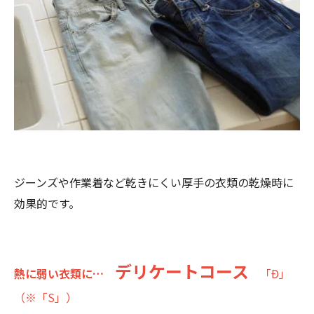
ジーンズや作業着など乾きにくい厚手の衣類の乾燥時に
効果的です。
デリケートコース
熱に弱い衣類に…
「Ð」
（※「S」）