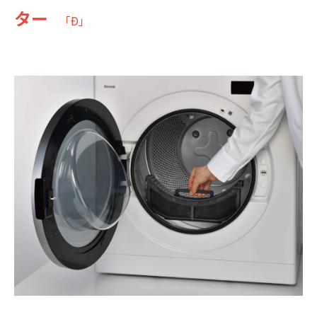
ター
「Ð」