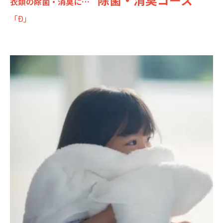
衣類の除菌・消臭に…
「Ð」