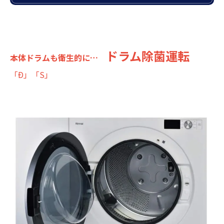
ドラム除菌運転
本体ドラムも衛生的に…
「Ð」「S」