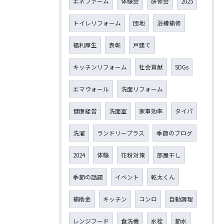
エネファーム
体験会
研修会
2025
トイレリフォーム
団地
浴槽補修
福利厚生
表彰
戸建て
キッチンリフォーム
社会貢献
SDGs
エマウォール
洗面リフォーム
健康経営
洗面室
家事効率
タイパ
洗濯
ランドリープラス
季節のブログ
2024
体験
花粉対策
部屋干し
季節の話題
イベント
乾太くん
補助金
キッチン
コンロ
自動調理
レンジフード
食洗機
水栓
節水