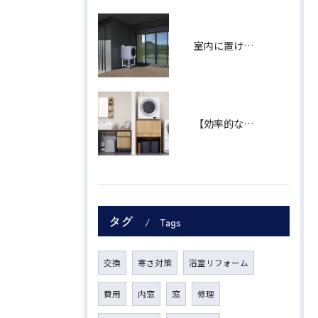
室内に置けなくても、あきらめなくて大丈夫！ 「乾太くん」軒下設置用モデル
【効率的な家事導線】"ランドリープラス"で、あなたの暮らしをもっと自由に。
タグ
Tags
交換
寒さ対策
浴室リフォーム
費用
内窓
窓
修理