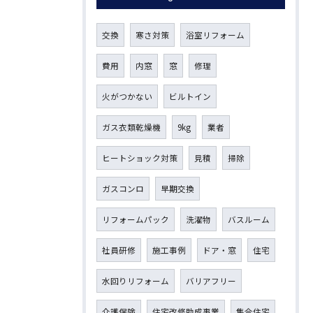
交換
寒さ対策
浴室リフォーム
費用
内窓
窓
修理
火がつかない
ビルトイン
ガス衣類乾燥機
9kg
業者
ヒートショック対策
見積
掃除
ガスコンロ
早期交換
リフォームパック
洗濯物
バスルーム
社員研修
施工事例
ドア・窓
住宅
水回りリフォーム
バリアフリー
介護保険
住宅改修助成事業
集合住宅