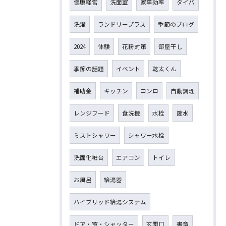
健康経営
洗面室
家事効率
タイパ
洗濯
ランドリープラス
季節のブログ
2024
体験
花粉対策
部屋干し
季節の話題
イベント
乾太くん
補助金
キッチン
コンロ
自動調理
レンジフード
食洗機
水栓
節水
ミストシャワー
シャワー水栓
洗面化粧台
エアコン
トイレ
お風呂
給湯器
ハイブリッド給湯システム
ドア・窓・シャッター
玄関口
書斎