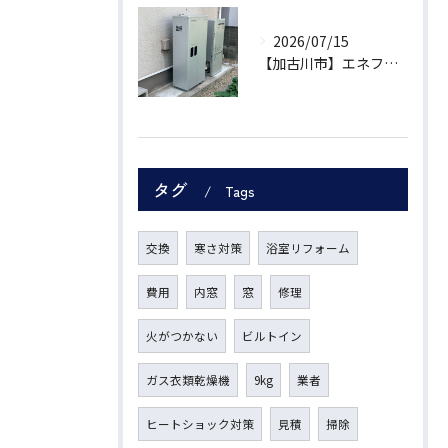
2026/07/15
【加古川市】エネファームType Sへお取替！補助金17万円と売電活用で賢く光熱費を抑える設備更新
タグ
Tags
交換
寒さ対策
浴室リフォーム
費用
内窓
窓
修理
火がつかない
ビルトイン
ガス衣類乾燥機
9kg
業者
ヒートショック対策
見積
掃除