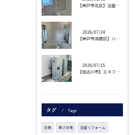
【神戸市北区】浴室リフォームで浴槽拡充・トイレの段差解消を補助金活用で実現！実質99万円工期5日の施工事例
2026/07/24
【神戸市須磨区】ハイツの浴室・内装一括リフォーム｜近隣への騒音を抑える工法で暮らしの悩みを解消
2026/07/15
【加古川市】エネファームType Sへお取替！補助金17万円と売電活用で賢く光熱費を抑える設備更新
タグ
Tags
交換
寒さ対策
浴室リフォーム