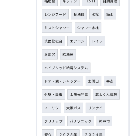
補助金
キッチン
コンロ
自動調理
レンジフード
食洗機
水栓
節水
ミストシャワー
シャワー水栓
洗面化粧台
エアコン
トイレ
お風呂
給湯器
ハイブリッド給湯システム
ドア・窓・シャッター
玄関口
書斎
外壁・屋根
太陽光発電
乾太くん体験
ノーリツ
大阪ガス
リンナイ
クリナップ
パナソニック
神戸市
安心
２０２５年
２０２４年