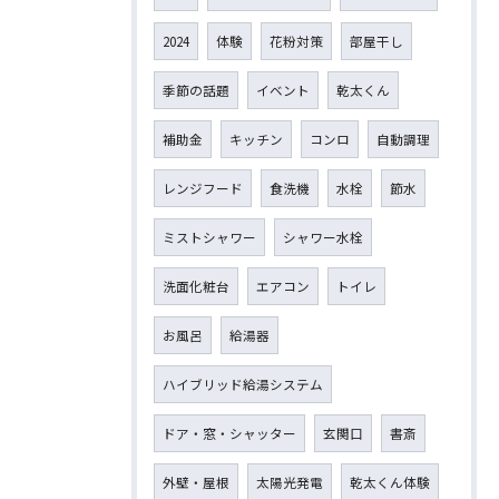
2024
体験
花粉対策
部屋干し
季節の話題
イベント
乾太くん
補助金
キッチン
コンロ
自動調理
レンジフード
食洗機
水栓
節水
ミストシャワー
シャワー水栓
洗面化粧台
エアコン
トイレ
お風呂
給湯器
ハイブリッド給湯システム
ドア・窓・シャッター
玄関口
書斎
外壁・屋根
太陽光発電
乾太くん体験