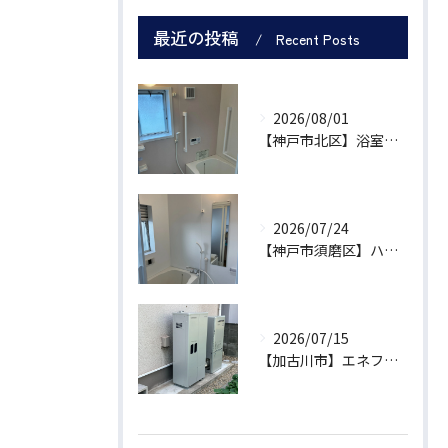
最近の投稿
Recent Posts
2026/08/01
【神戸市北区】浴室リフォームで浴槽拡充・トイレの段差解消を補助金活用で実現！実質99万円工期5日の施工事例
2026/07/24
【神戸市須磨区】ハイツの浴室・内装一括リフォーム｜近隣への騒音を抑える工法で暮らしの悩みを解消
2026/07/15
【加古川市】エネファームType Sへお取替！補助金17万円と売電活用で賢く光熱費を抑える設備更新