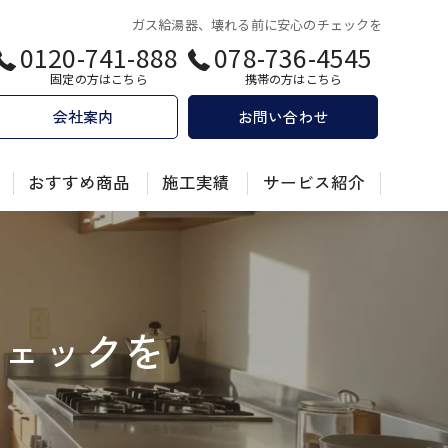
ガス給湯器、壊れる前に安心のチェックを
0120-741-888
078-736-4545
固定の方はこちら
携帯の方はこちら
会社案内
お問い合わせ
おすすめ商品
施工実績
サービス紹介
乾太くん
乾太くん
キッチン
キッチンのリフォーム
チェックを
換
お風呂
お風呂のリフォーム
績
トイレ
トイレのリフォーム
洗面化粧台
洗面所のリフォーム