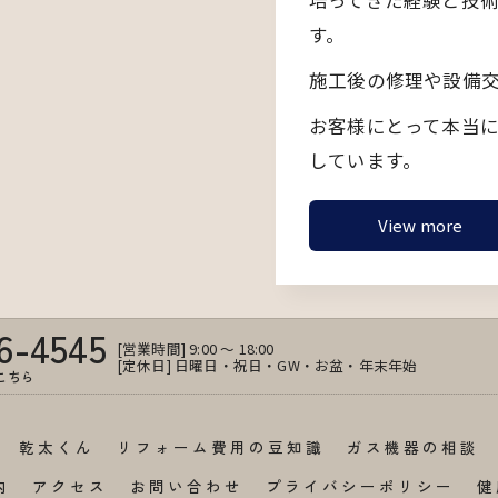
培ってきた経験と技
す。
施工後の修理や設備
お客様にとって本当
しています。
View more
6-4545
[営業時間] 9:00 ～ 18:00
[定休日] 日曜日・祝日・GW・お盆・年末年始
こちら
乾太くん
リフォーム費用の豆知識
ガス機器の相談
内
アクセス
お問い合わせ
プライバシーポリシー
健