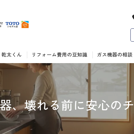
乾太くん
リフォーム費用の豆知識
ガス機器の相談
トイレ
ガス給湯器の故障
キッチン
ガス給湯器の交換
器、壊れる前に安心の
お風呂
コンロの故障・交
省エネ
集合住宅の施工実