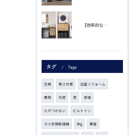
【効率的な家事導線】"ランドリープラス"で、あなたの暮らしをもっと自由に。
タグ
Tags
交換
寒さ対策
浴室リフォーム
費用
内窓
窓
修理
火がつかない
ビルトイン
ガス衣類乾燥機
9kg
業者