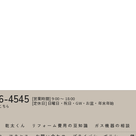
6-4545
[営業時間] 9:00 ～ 18:00
[定休日] 日曜日・祝日・GW・お盆・年末年始
こちら
乾太くん
リフォーム費用の豆知識
ガス機器の相談