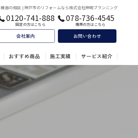
ス機器の相談 | 神戸市のリフォームなら株式会社神明プランニング
0120-741-888
078-736-4545
固定の方はこちら
携帯の方はこちら
会社案内
お問い合わせ
おすすめ商品
施工実績
サービス紹介
乾太くん
乾太くん
キッチン
キッチンのリフォーム
換
お風呂
お風呂のリフォーム
績
トイレ
トイレのリフォーム
洗面化粧台
洗面所のリフォーム