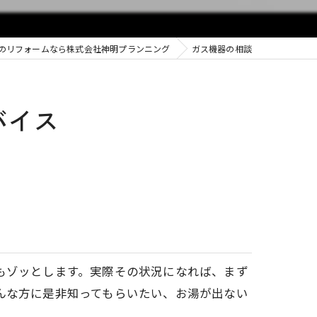
コンロ
屋根・外壁リフォーム
のリフォームなら株式会社神明プランニング
ガス機器の相談
床暖房
ドア・窓のリフォーム
発電商品
まとめてリフォーム
バイス
ドア・窓・シャッター
サービスメニュー
内装リフォーム
季節のおすすめ
もゾッとします。実際その状況になれば、まず
んな方に是非知ってもらいたい、お湯が出ない