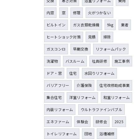
交換
寒さ対策
浴室リフォーム
費用
内窓
窓
修理
火がつかない
ビルトイン
ガス衣類乾燥機
9kg
業者
ヒートショック対策
見積
掃除
ガスコンロ
早期交換
リフォームパック
洗濯物
バスルーム
社員研修
施工事例
ドア・窓
住宅
水回りリフォーム
バリアフリー
介護保険
住宅改修助成事業
集合住宅
洋室リフォーム
和室リフォーム
内装リフォーム
ウルトラファインバブル
エネファーム
体験会
研修会
2025
トイレリフォーム
団地
浴槽補修