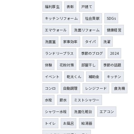
福利厚生
表彰
戸建て
キッチンリフォーム
社会貢献
SDGs
エマウォール
洗面リフォーム
健康経営
洗面室
家事効率
タイパ
洗濯
ランドリープラス
季節のブログ
2024
体験
花粉対策
部屋干し
季節の話題
イベント
乾太くん
補助金
キッチン
コンロ
自動調理
レンジフード
食洗機
水栓
節水
ミストシャワー
シャワー水栓
洗面化粧台
エアコン
トイレ
お風呂
給湯器