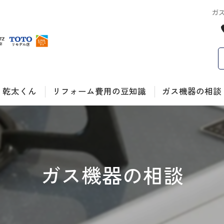
ガ
乾太くん
リフォーム費用の豆知識
ガス機器の相談
トイレ
ガス給湯器の故障
キッチン
ガス給湯器の交換
ガス機器の相談
お風呂
コンロの故障・交
省エネ
集合住宅の施工実